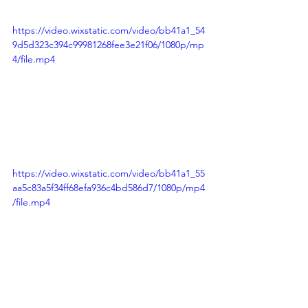
https://video.wixstatic.com/video/bb41a1_54
9d5d323c394c99981268fee3e21f06/1080p/mp
4/file.mp4
https://video.wixstatic.com/video/bb41a1_55
aa5c83a5f34ff68efa936c4bd586d7/1080p/mp4
/file.mp4