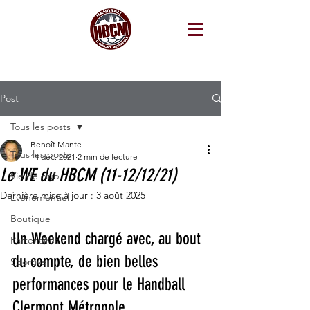
Post
Tous les posts
Benoît Mante
Tous les posts
14 déc. 2021
2 min de lecture
Le WE du HBCM (11-12/12/21)
Vie de club
Dernière mise à jour :
3 août 2025
Événementiel
Boutique
Un Weekend chargé avec, au bout 
Partenaires
du compte, de bien belles 
Sportive
performances pour le Handball 
Clermont Métropole.