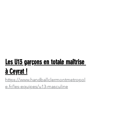
Les U13 garçons en totale maîtrise 
à Ceyrat !
https://www.handballclermontmetropol
e.fr/les-equipes/u13-masculine