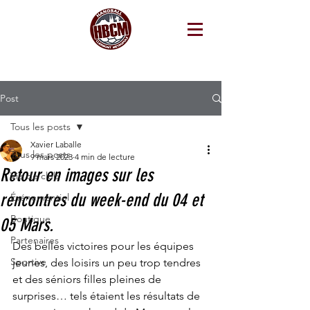
Post
Tous les posts
Xavier Laballe
Tous les posts
9 mars 2023
4 min de lecture
Retour en images sur les
Vie de club
rencontres du week-end du 04 et
Événementiel
Boutique
05 Mars.
Partenaires
Des belles victoires pour les équipes 
Sportive
jeunes, des loisirs un peu trop tendres 
et des séniors filles pleines de 
surprises… tels étaient les résultats de 