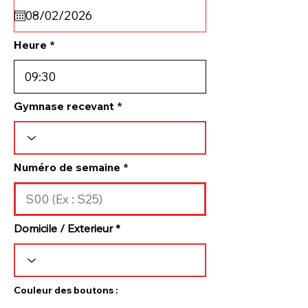
Heure
Gymnase recevant
Numéro de semaine
Domicile / Exterieur
Couleur des boutons :