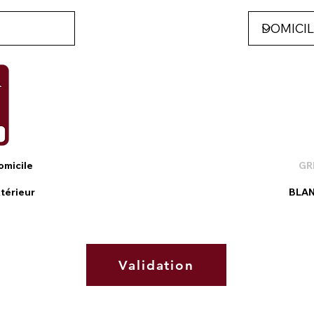
omicile
GR
xtérieur
BLA
Validation