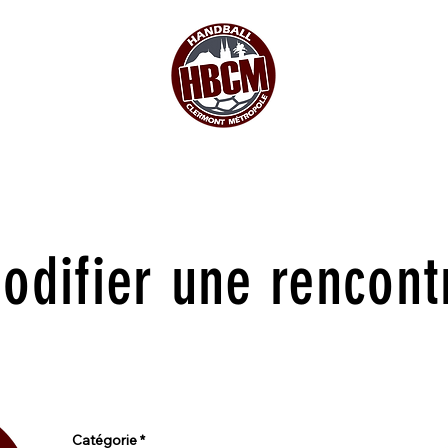
odifier une rencont
Catégorie