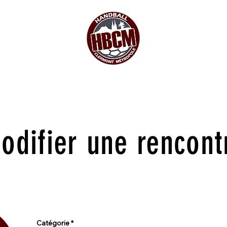
odifier une rencont
Catégorie