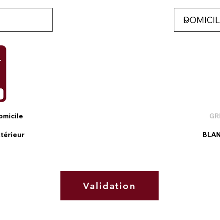
omicile
GR
xtérieur
BLA
Validation