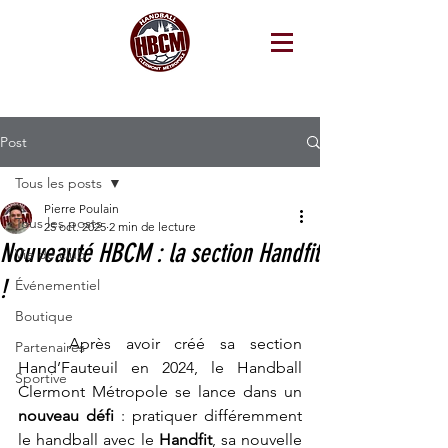
Post
Tous les posts
Pierre Poulain
Tous les posts
25 oct. 2025
2 min de lecture
Nouveauté HBCM : la section Handfit
Vie de club
!
Événementiel
Boutique
	Après avoir créé sa section 
Partenaires
Hand’Fauteuil en 2024, le Handball 
Sportive
Clermont Métropole se lance dans un 
nouveau défi
 : pratiquer différemment 
le handball avec le 
Handfit
, sa nouvelle 