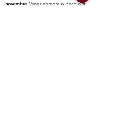
novembre
. Venez nombreux découvrir 
la pratique en profitant de vos 
2 
séances d'essais
 ou inscrivez vous 
directement via le lien : 
https://www.handballclermontmetropol
e.fr/inscription-au-club
"HBCM ENSEMBLE !"
L'engagement de chacun dans le 
respect de tous