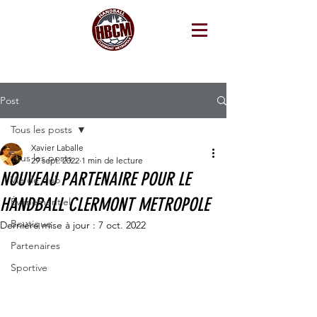
Post
Tous les posts
Xavier Laballe
Tous les posts
29 sept. 2022
1 min de lecture
NOUVEAU PARTENAIRE POUR LE
Vie de club
HANDBALL CLERMONT METROPOLE
Événementiel
Boutique
Dernière mise à jour :
7 oct. 2022
Partenaires
Sportive