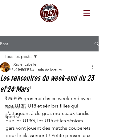
Post
Tous les posts
Xavier Laballe
Tous les posts
22 mars 2024
1 min de lecture
Les rencontres du week-end du 23
Vie de club
et 24 Mars
Événementiel
Boutique
Que de gros matchs ce week-end avec 
nos U13F, U18 et séniors filles qui 
Partenaires
s'attaquent à de gros morceaux tandis 
Sportive
que les U13G, les U15 et les séniors 
gars vont jouent des matchs couperets 
pour le classement ! Petite pensée aux 