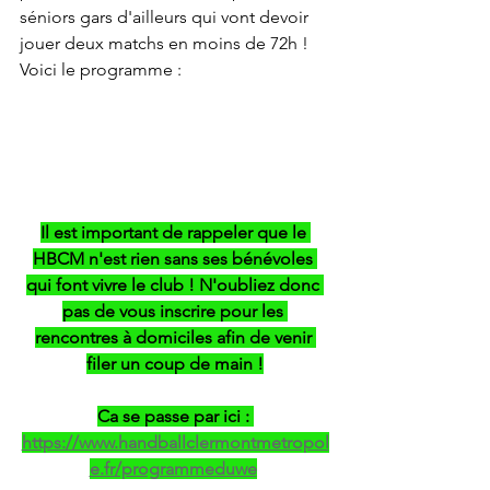
séniors gars d'ailleurs qui vont devoir 
jouer deux matchs en moins de 72h ! 
Voici le programme :
Il est important de rappeler que le 
HBCM n'est rien sans ses bénévoles 
qui font vivre le club ! N'oubliez donc 
pas de vous inscrire pour les 
rencontres à domiciles afin de venir 
filer un coup de main !
Ca se passe par ici : 
https://www.handballclermontmetropol
e.fr/programmeduwe