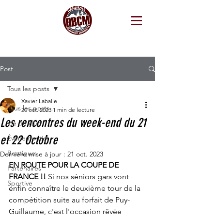
Post
Tous les posts
Xavier Laballe
Tous les posts
20 oct. 2023
1 min de lecture
Les rencontres du week-end du 21
Vie de club
et 22 Octobre
Événementiel
Boutique
Dernière mise à jour :
21 oct. 2023
EN ROUTE POUR LA COUPE DE 
Partenaires
FRANCE !!
 Si nos séniors gars vont 
Sportive
enfin connaître le deuxième tour de la 
compétition suite au forfait de Puy-
Guillaume, c'est l'occasion rêvée 