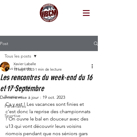
Post
Tous les posts
Xavier Laballe
Tous les posts
15 sept. 2023
1 min de lecture
Les rencontres du week-end du 16
Vie de club
et 17 Septembre
Événementiel
Boutique
Dernière mise à jour :
19 oct. 2023
Ca y est ! Les vacances sont finies et 
Partenaires
c'est donc la reprise des championnats 
Sportive
! On ouvre le bal en douceur avec des 
u13 qui vont découvrir leurs voisins 
riomois pendant que nos séniors gars 