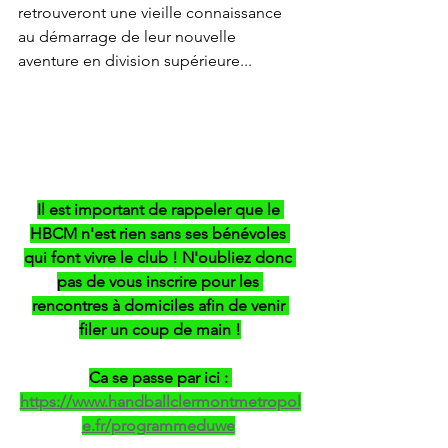
retrouveront une vieille connaissance 
au démarrage de leur nouvelle 
aventure en division supérieure... 
Il est important de rappeler que le 
HBCM n'est rien sans ses bénévoles 
qui font vivre le club ! N'oubliez donc 
pas de vous inscrire pour les 
rencontres à domiciles afin de venir 
filer un coup de main !
Ca se passe par ici : 
https://www.handballclermontmetropol
e.fr/programmeduwe