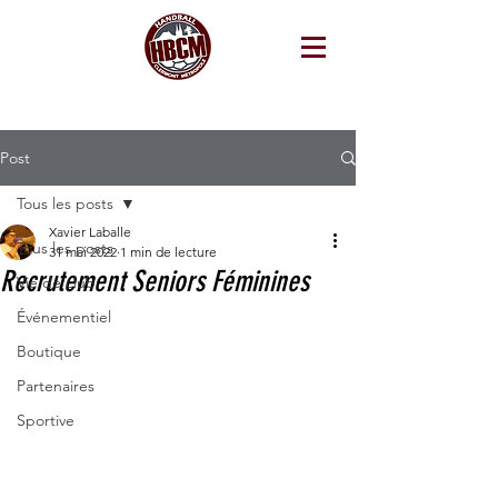
Post
Tous les posts
Xavier Laballe
Tous les posts
31 mai 2022
1 min de lecture
Recrutement Seniors Féminines
Vie de club
Événementiel
Boutique
Partenaires
Sportive