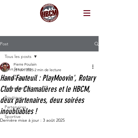
Post
Tous les posts
Pierre Poulain
Tous les posts
23 févr. 2025
2 min de lecture
Hand'Fauteuil : PlayMoovin', Rotary
Vie de club
Club de Chamalières et le HBCM,
Événementiel
Boutique
deux partenaires, deux soirées
Partenaires
inoubliables !
Sportive
Dernière mise à jour :
3 août 2025