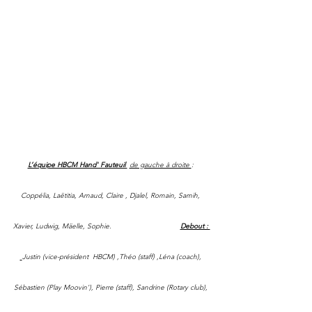
L’équipe HBCM Hand' Fauteuil 
de gauche à droite 
: 
Coppélia, Laëtitia, Arnaud, Claire , Djalel, Romain, Samih, 
Xavier, Ludwig, Mäelle, Sophie.                                 
Debout : 
Justin (vice-président  HBCM) ,Théo (staff) ,Léna (coach), 
Sébastien (Play Moovin'), Pierre (staff), Sandrine (Rotary club), 